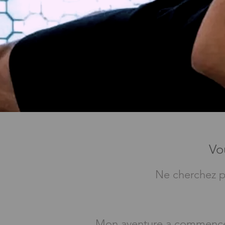
Vo
Ne cherchez p
Mon aventure a commencé à 