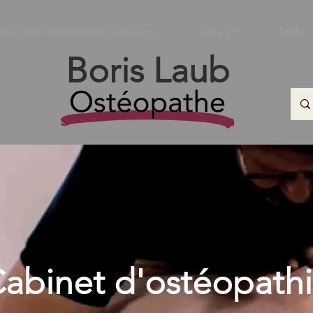
nsultation régénération tissulaire
L'équipe
Tarifs
Boris Laub
abinet d'ostéopath