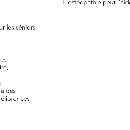
L'ostéopathie peut l'aide
r les séniors
res,
re,
t
 a des
éliorer ces