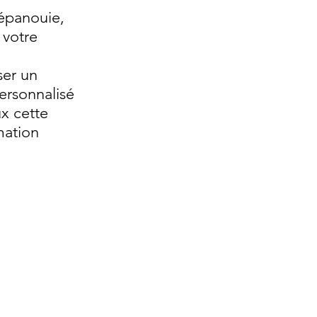
épanouie,
 votre
ser un
rsonnalisé
ux cette
mation