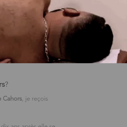
rs
?
e Cahors
, je reçois
ix ans après elle se