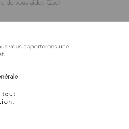
re de vous aider. Quel
ous vous apporterons une
at.
nérale
 tout
tion: