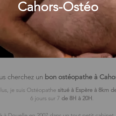
Cahors-Ostéo
us cherchez un
bon ostéopathe à Caho
lus, je suis Ostéopathe
situé à Espère à 8km d
6 jours sur 7
de 8H à 20H
.
Douelle en 2007 dans un tout petit cabinet, d