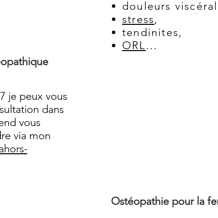
douleurs viscéral
stress
,
tendinites,
ORL
...
opathique
/7 je peux vous
ultation dans
-end vous
dre via mon
ahors-
Ostéopathie pour la f