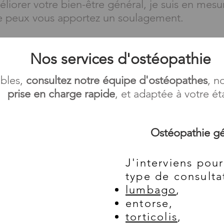
iorer votre bien-être général, je suis en mesu
je peux vous apportez un soulagement.
Nos services d'ostéopathie
ubles,
consultez notre équipe d'ostéopathes
, n
prise en charge rapide
, et adaptée à votre ét
Ostéopathie gé
J'interviens pour
type de consulta
lumbago
,
entorse,
torticolis
,