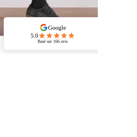
Phone
Address
Facebook
Boris Laub Ostéopathe
13 août 2023
8 min de lecture
Stress et ostéopathie: comment
retrouver le calme naturellement
Vous cherchez une solution naturelle pour apaiser
le stress? L’ostéopathie agit en profondeur sur les
tensions du corps et du système nerveux.
Découvrez comment cette approche douce,
validée par des études scientifiques, peut vous
aider à retrouver sérénité, sommeil réparateur et