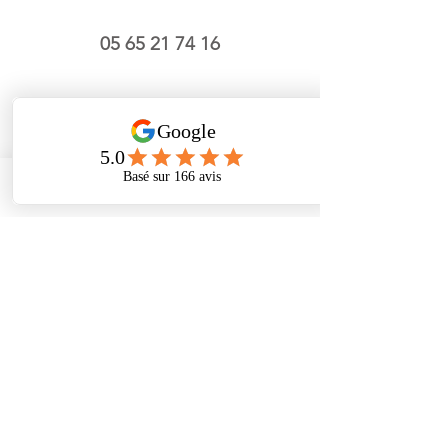
05
65 21 74 16
5, rue Principale
46090 Espère
Phone
Address
Facebook
Cabinet 60€
Régénerative 110€
Domicile 80€
+20€ le week-end
Boris Laub