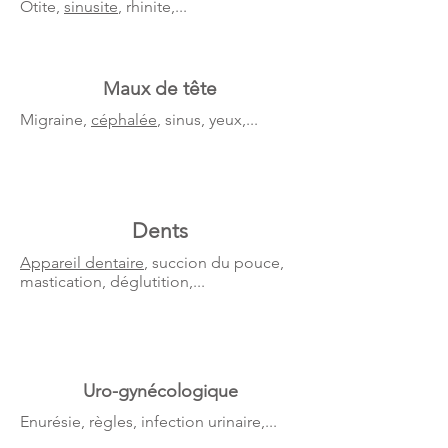
Otite,
sinusite
, rhinite,...
Maux de tête
Migraine,
céphalée
, sinus, yeux,...
Dents
Appareil dentaire
, succion du pouce,
mastication, déglutition,...
Uro-gynécologique
Enurésie, règles, infection urinaire,...