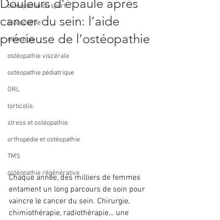
Douleurs d’épaule après
ostéopathie du sport
cancer du sein: l’aide
ostéopathie
précieuse de l’ostéopathie
névralgie
ostéopathie viscérale
ostéopathie pédiatrique
ORL
torticolis
stress et ostéopathie
orthopédie et ostéopathie
TMS
ostéopathie régénérative
Chaque année, des milliers de femmes 
entament un long parcours de soin pour 
vaincre le cancer du sein. Chirurgie, 
chimiothérapie, radiothérapie… une 