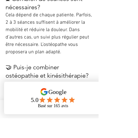
nécessaires?
Cela dépend de chaque patiente. Parfois, 
2 à 3 séances suffisent à améliorer la 
mobilité et réduire la douleur. Dans 
d’autres cas, un suivi plus régulier peut 
être nécessaire. L’ostéopathe vous 
proposera un plan adapté.
🤝 Puis-je combiner 
ostéopathie et kinésithérapie?
Absolument. L’ostéopathie est 
complémentaire à la kinésithérapie. 
Tandis que la kiné travaille sur le 
renforcement et la mobilité active, 
l’ostéopathe agit en profondeur sur les 
Phone
Address
Facebook
tensions, les compensations et les 
blocages.