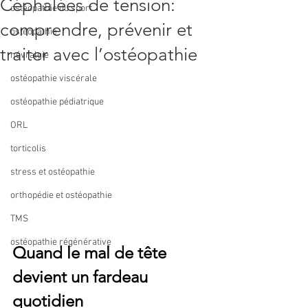
Céphalées de tension:
ostéopathie du sport
comprendre, prévenir et
ostéopathie
traiter avec l’ostéopathie
névralgie
ostéopathie viscérale
ostéopathie pédiatrique
ORL
torticolis
stress et ostéopathie
orthopédie et ostéopathie
TMS
ostéopathie régénérative
Quand le mal de tête 
devient un fardeau 
quotidien