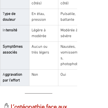
côtés)
côté)
T
ype de 
En étau, 
Pulsatile, 
douleur
pression
battante
In
tensité
Légère à 
Modérée à 
modérée
sévère
Symptômes 
Aucun ou 
Nausées, 
associés
très légers
vomissement
s, 
photophobie
A
ggravation 
Non
Oui
par l’effort
✋ 
L’ostéopathie face aux 