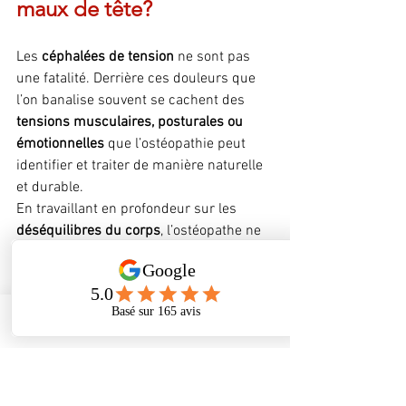
maux de tête?
Les 
céphalées de tension
 ne sont pas 
une fatalité. Derrière ces douleurs que 
l’on banalise souvent se cachent des 
tensions musculaires, posturales ou 
émotionnelles
 que l’ostéopathie peut 
identifier et traiter de manière naturelle 
et durable.
En travaillant en profondeur sur les 
déséquilibres du corps
, l’ostéopathe ne 
soulage pas seulement la douleur : il 
aide à en 
prévenir les récidives
 et à 
améliorer la qualité de vie au quotidien. 
Combinée à une bonne hygiène de vie, 
Phone
Address
Facebook
l’ostéopathie devient un 
véritable allié 
santé
.
🙋‍♀️ Vous souffrez régulièrement de 
maux de tête? Vous vous reconnaissez 