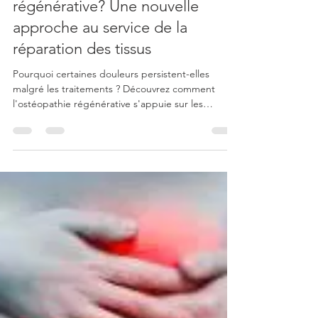
Boris Laub Ostéopathe
1 juil.
29 min de lecture
Qu'est-ce que l'ostéopathie
régénérative? Une nouvelle
approche au service de la
réparation des tissus
Pourquoi certaines douleurs persistent-elles
malgré les traitements ? Découvrez comment
l'ostéopathie régénérative s'appuie sur les
connaissances actuelles en biologie tissulaire,
mécanotransduction et réparation des tissus pour
accompagner durablement la récupération.