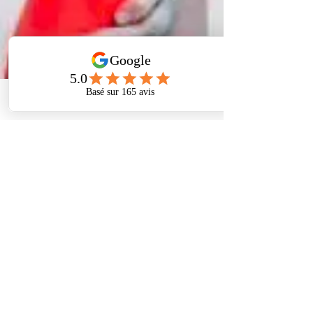
Phone
Address
Facebook
Boris Laub Ostéopathe
28 févr. 2024
10 min de lecture
Comprendre et gérer la douleur
Découvrez des stratégies efficaces pour
comprendre et gérer la douleur chronique et