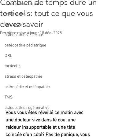
Combien de temps dure un
ostéopathie du sport
torticolis: tout ce que vous
ostéopathie
devez savoir
névralgie
Dernière mise à jour :
18 déc. 2025
ostéopathie viscérale
ostéopathie pédiatrique
ORL
torticolis
stress et ostéopathie
orthopédie et ostéopathie
TMS
ostéopathie régénérative
Vous vous êtes réveillé ce matin avec 
une douleur vive dans le cou, une 
raideur insupportable et une tête 
coincée d’un côté? Pas de panique, vous 