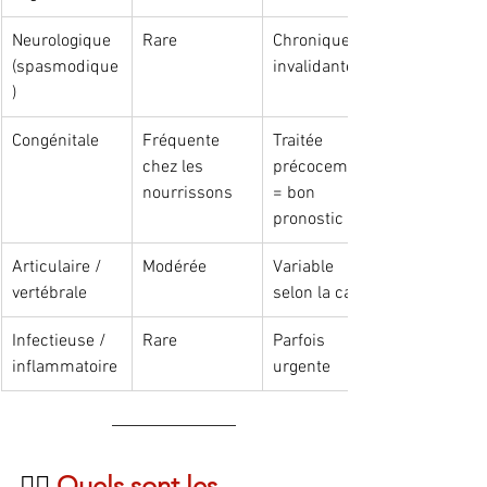
Neurologique 
Rare
Chronique, 
(spasmodique
invalidante
)
Congénitale
Fréquente 
Traitée 
chez les 
précocement 
nourrissons
= bon 
pronostic
Articulaire / 
Modérée
Variable 
vertébrale
selon la cause
Infectieuse / 
Rare
Parfois 
inflammatoire
urgente
💆‍♂️ 
Quels sont les 