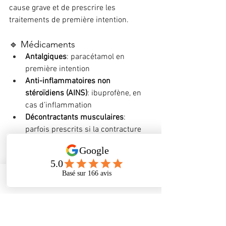
cause grave et de prescrire les 
traitements de première intention.
🔹 Médicaments
Antalgiques
: paracétamol en 
première intention
Anti-inflammatoires non 
stéroïdiens (AINS)
: ibuprofène, en 
cas d’inflammation
Décontractants musculaires
: 
parfois prescrits si la contracture 
est importante
Toxine botulique
: en cas de 
torticolis spasmodique (traitement 
spécialisé)
Phone
Address
Facebook
🔹 Conseils associés
Repos relatif: éviter les 