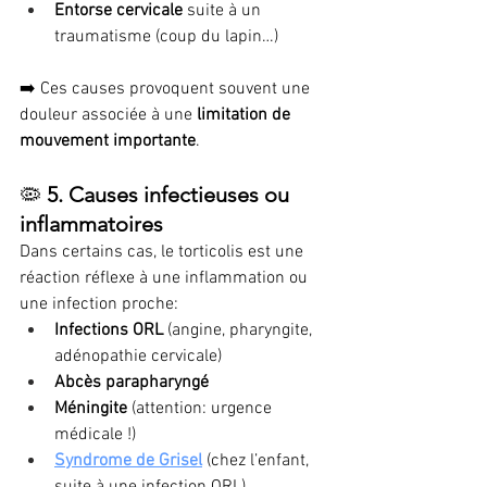
Entorse cervicale
 suite à un 
traumatisme (coup du lapin…)
➡️ Ces causes provoquent souvent une 
douleur associée à une 
limitation de 
mouvement importante
.
🦠 
5. Causes infectieuses ou 
inflammatoires
Dans certains cas, le torticolis est une 
réaction réflexe à une inflammation ou 
une infection proche:
Infections ORL
 (angine, pharyngite, 
adénopathie cervicale)
Abcès parapharyngé
Méningite
 (attention: urgence 
médicale !)
Syndrome de Grisel
 (chez l’enfant, 
suite à une infection ORL)