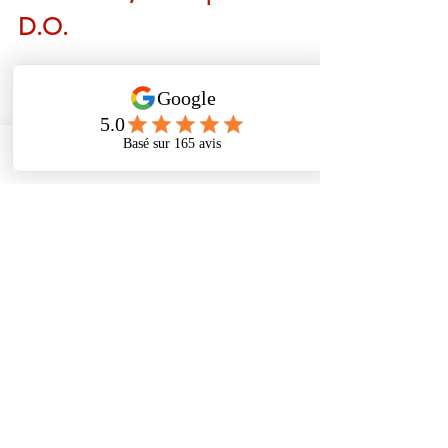
D.O.
Phone
Address
Facebook
Boris Laub
 est un ostéopathe, fort d'une 
riche expérience dans le domaine de 
l'ostéopathie, acquise depuis 2007. 
Ancien sportif de haut niveau en basket-
ball, il a découvert les bienfaits de 
l'ostéopathie dès son plus jeune âge, ce 
qui l'a conduit à embrasser cette 
profession avec passion. Diplômé en 