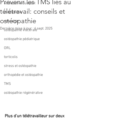
Prévenir les TMS liés au
ostéopathie du sport
télétravail: conseils et
ostéopathie
ostéopathie
névralgie
Dernière mise à jour :
6 sept. 2025
ostéopathie viscérale
ostéopathie pédiatrique
ORL
torticolis
stress et ostéopathie
orthopédie et ostéopathie
TMS
ostéopathie régénérative
Plus d’un télétravailleur sur deux 