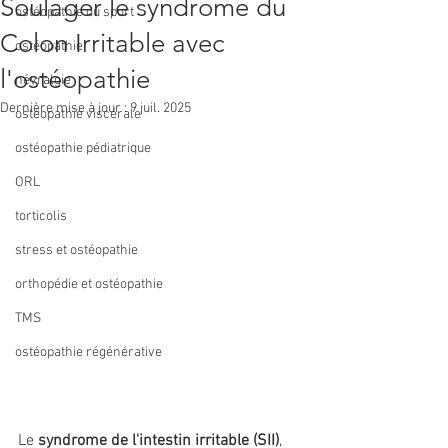
Soulager le syndrome du
ostéopathie du sport
Colon Irritable avec
ostéopathie
l'ostéopathie
névralgie
Dernière mise à jour :
9 juil. 2025
ostéopathie viscérale
ostéopathie pédiatrique
ORL
torticolis
stress et ostéopathie
orthopédie et ostéopathie
TMS
ostéopathie régénérative
Le 
syndrome de l'intestin irritable (SII)
, 