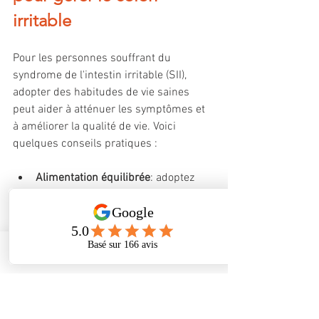
irritable
Pour les personnes souffrant du 
syndrome de l'intestin irritable (SII), 
adopter des habitudes de vie saines 
peut aider à atténuer les symptômes et 
à améliorer la qualité de vie. Voici 
quelques conseils pratiques :
Alimentation équilibrée
: adoptez 
une alimentation riche en fibres 
pour réguler le transit intestinal. 
Évitez les aliments gras, épicés, le 
café, l'alcool et les édulcorants 
Phone
Address
Facebook
artificiels. Consultez un 
nutritionniste pour identifier et 
éviter les aliments riches en 
FODMAPs qui peuvent déclencher 