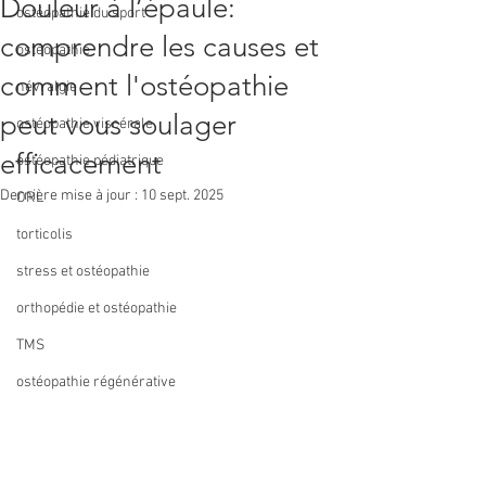
Douleur à l’épaule:
ostéopathie du sport
comprendre les causes et
ostéopathie
comment l'ostéopathie
névralgie
peut vous soulager
ostéopathie viscérale
efficacement
ostéopathie pédiatrique
Dernière mise à jour :
10 sept. 2025
ORL
torticolis
stress et ostéopathie
orthopédie et ostéopathie
TMS
ostéopathie régénérative