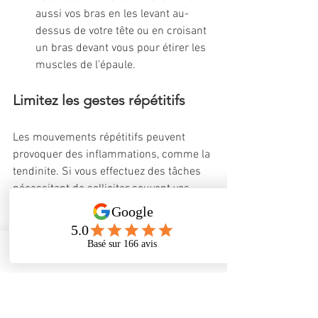
aussi vos bras en les levant au-
dessus de votre tête ou en croisant 
un bras devant vous pour étirer les 
muscles de l’épaule.
Limitez les gestes répétitifs 
Les mouvements répétitifs peuvent 
provoquer des inflammations, comme la 
tendinite. Si vous effectuez des tâches 
nécessitant de solliciter souvent vos 
épaules, faites des pauses régulières 
pour éviter la surcharge des muscles et 
des tendons.
Phone
Address
Facebook
Conseil utile
: si vous pratiquez un 
sport comme la natation ou le 
tennis, veillez à bien vous échauffer 