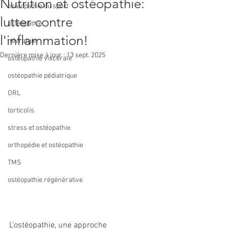
Nutrition et ostéopathie:
ostéopathie du sport
lutter contre
ostéopathie
l'inflammation!
névralgie
Dernière mise à jour :
13 sept. 2025
ostéopathie viscérale
ostéopathie pédiatrique
ORL
torticolis
stress et ostéopathie
orthopédie et ostéopathie
TMS
ostéopathie régénérative
L'ostéopathie, une approche 