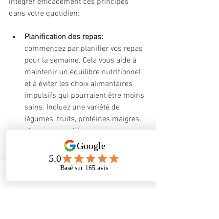
intégrer efficacement ces principes 
dans votre quotidien:
Planification des repas:
commencez par planifier vos repas 
pour la semaine. Cela vous aide à 
maintenir un équilibre nutritionnel 
et à éviter les choix alimentaires 
impulsifs qui pourraient être moins 
sains. Incluez une variété de 
légumes, fruits, protéines maigres, 
et grainnes entières pour assurer 
une alimentation équilibrée.
Cuisson maison:
 préparer vos repas 
à la maison vous permet de 
Phone
Address
Facebook
contrôler les ingrédients utilisés et 
de limiter les additifs alimentaires, 
souvent présents dans les plats 