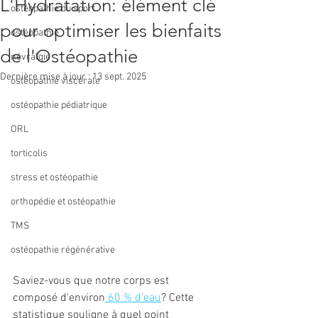
L'Hydratation: élément clé
ostéopathie du sport
pour optimiser les bienfaits
ostéopathie
de l'Ostéopathie
névralgie
Dernière mise à jour :
13 sept. 2025
ostéopathie viscérale
ostéopathie pédiatrique
ORL
torticolis
stress et ostéopathie
orthopédie et ostéopathie
TMS
ostéopathie régénérative
Saviez-vous que notre corps est 
composé d'environ
 60 % d'eau
? Cette 
statistique souligne à quel point 